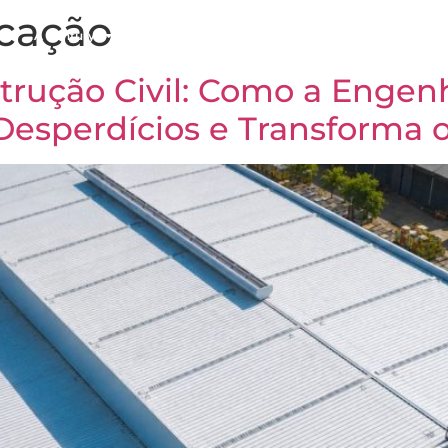
icação
A Century
Atuação
Cases
Blog
Conta
rução Civil: Como a Engenh
esperdícios e Transforma o