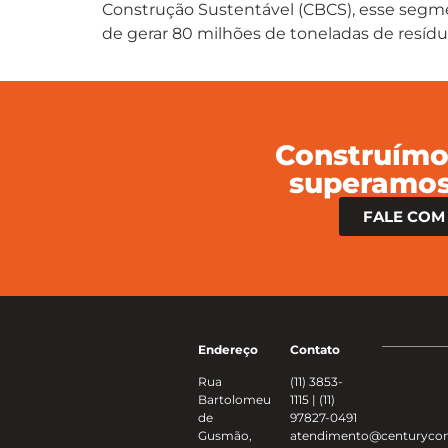
Construção Sustentável (CBCS), esse segme
de gerar 80 milhões de toneladas de resíduo
Construímo
superamos
FALE COM
Endereço
Contato
Rua
(11) 3853-
Bartolomeu
1115 | (11)
de
97827-0491
Gusmão,
atendimento@centurycon