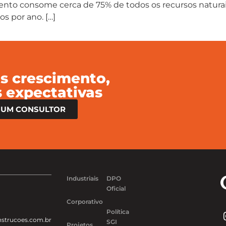
nto consome cerca de 75% de todos os recursos naturai
s por ano. […]
s crescimento,
 expectativas
 UM CONSULTOR
Industriais
DPO
Oficial
Corporativo
Política
strucoes.com.br
SGI
Projetos