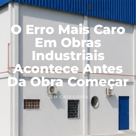
O Erro Mais Caro
Em Obras
Industriais
Acontece Antes
Da Obra Começar
SEM CATEGORIA