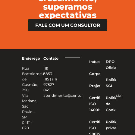
superamos
expectativas
FALE COM UM CONSULTOR
Endereço
Contato
Industriais
DPO
Oficial
Rua
(11)
Bartolomeu
3853-
Corporativo
de
1115 | (11)
Política
Gusmão,
97827-
Projetos
SGI
290
0491
Vila
atendimento@centuryconstrucoes.com.br
Certificado
Política
Mariana,
ISO
de
São
14001:2015
Cookies
Paulo –
SP
Certificado
Política de
04111-
020
ISO
privacidade
9001:2015