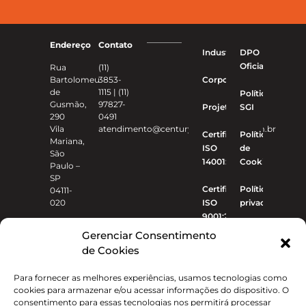
Endereço
Contato
Industriais
DPO
Oficial
Rua
(11)
Bartolomeu
3853-
Corporativo
de
1115 | (11)
Política
Gusmão,
97827-
Projetos
SGI
290
0491
Vila
atendimento@centuryconstrucoes.com.br
Certificado
Política
Mariana,
ISO
de
São
14001:2015
Cookies
Paulo –
SP
Certificado
Política de
04111-
020
ISO
privacidade
9001:2015
Gerenciar Consentimento
de Cookies
Para fornecer as melhores experiências, usamos tecnologias como
cookies para armazenar e/ou acessar informações do dispositivo. O
consentimento para essas tecnologias nos permitirá processar