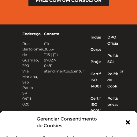
FALE COM UM CONSULTOR
Endereço
Contato
Industriais
DPO
Oficial
Rua
(11)
Bartolomeu
3853-
Corporativo
de
1115 | (11)
Política
Gusmão,
97827-
Projetos
SGI
290
0491
Vila
atendimento@centuryconstrucoes.com.br
Certificado
Política
Mariana,
ISO
de
São
14001:2015
Cookies
Paulo –
SP
Certificado
Política de
04111-
020
ISO
privacidade
9001:2015
Gerenciar Consentimento
de Cookies