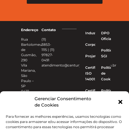
Endereço
Contato
Industriais
DPO
Oficial
Rua
(11)
Bartolomeu
3853-
Corporativo
de
1115 | (11)
Política
Gusmão,
97827-
Projetos
SGI
290
0491
Vila
atendimento@centuryconstrucoes.com.br
Certificado
Política
Mariana,
ISO
de
São
14001:2015
Cookies
Paulo –
SP
Certificado
Política de
04111-
020
ISO
privacidade
Gerenciar Consentimento
9001:2015
de Cookies
Para fornecer as melhores experiências, usamos tecnologias como
cookies para armazenar e/ou acessar informações do dispositivo. O
consentimento para essas tecnologias nos permitirá processar