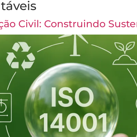
táveis
A Century
Atuação
Cases
Blog
Conta
ção Civil: Construindo Suste