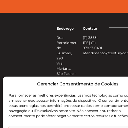
Endereço
Contato
Rua
(11) 3853-
Bartolomeu
1115 | (11)
de
97827-0491
Gusmão,
atendimento@centurycon
290
Vila
Mariana,
São Paulo –
SP
Gerenciar Consentimento de Cookies
04111-020
Para fornecer as melhores experiências, usamos tecnologias como co
armazenar e/ou acessar informações do dispositivo. O consentiment
essas tecnologias nos permitirá processar dados como comportame
navegação ou IDs exclusivos neste site. Não consentir ou retirar o
consentimento pode afetar negativamente certos recursos e funções