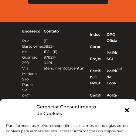
Endereço
Contato
Industriais
DPO
Oficial
Rua
(11)
Bartolomeu
3853-
Corporativo
de
1115 | (11)
Política
Gusmão,
97827-
Projetos
SGI
290
0491
Vila
atendimento@centuryconstrucoes.com.br
Certificado
Política
Mariana,
ISO
de
São
14001:2015
Cookies
Paulo –
SP
Certificado
Política de
04111-
020
ISO
privacidade
Gerenciar Consentimento
9001:2015
de Cookies
Para fornecer as melhores experiências, usamos tecnologias como
cookies para armazenar e/ou acessar informações do dispositivo. O